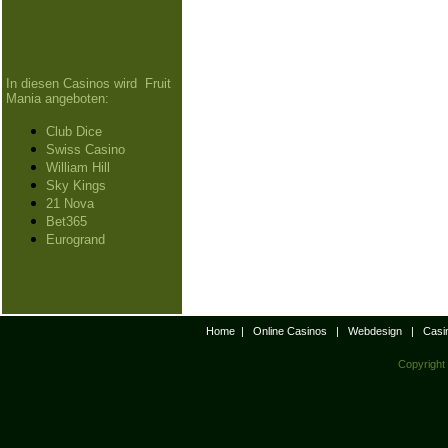
In diesen Casinos wird Fruit
Mania angeboten:
Club Dice
Swiss Casino
William Hill
Sky Kings
21 Nova
Bet365
Eurogrand
Home
| Online Casinos | Webdesign | Casino
Copyright