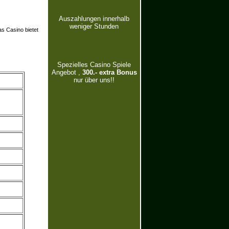
Auszahlungen innerhalb
weniger Stunden
as Casino bietet
Spezielles Casino Spiele
Angebot ,
300.- extra Bonus
nur über uns!!